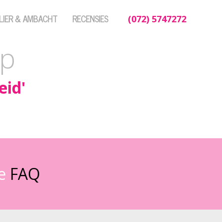
LIER & AMBACHT
RECENSIES
(072) 5747272
op
eid'
de
FAQ