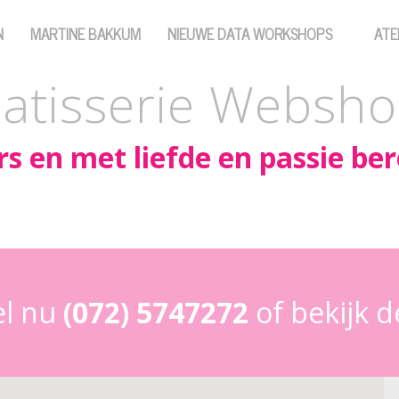
N
MARTINE BAKKUM
NIEUWE DATA WORKSHOPS
ATE
atisserie Websh
rs en met liefde en passie ber
l nu
(072) 5747272
of bekijk 